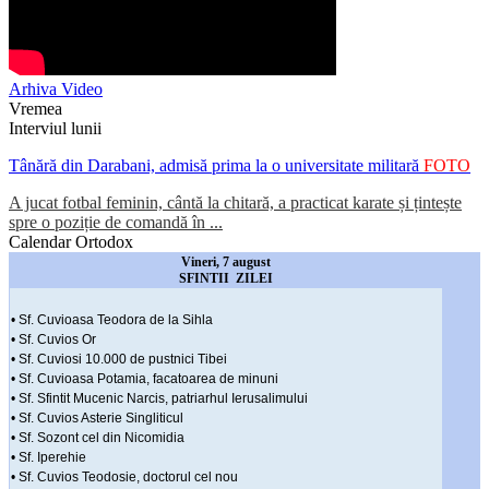
Arhiva Video
Vremea
Interviul lunii
Tânără din Darabani, admisă prima la o universitate militară
FOTO
A jucat fotbal feminin, cântă la chitară, a practicat karate și țintește
spre o poziție de comandă în ...
Calendar Ortodox
Vineri, 7 august
SFINTII ZILEI
• Sf. Cuvioasa Teodora de la Sihla
• Sf. Cuvios Or
• Sf. Cuviosi 10.000 de pustnici Tibei
• Sf. Cuvioasa Potamia, facatoarea de minuni
• Sf. Sfintit Mucenic Narcis, patriarhul Ierusalimului
• Sf. Cuvios Asterie Singliticul
• Sf. Sozont cel din Nicomidia
• Sf. Iperehie
• Sf. Cuvios Teodosie, doctorul cel nou