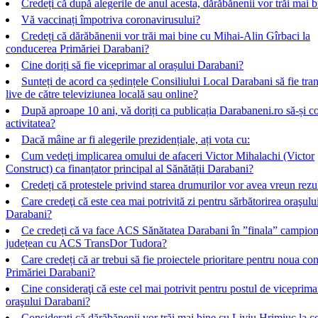
Credeți că după alegerile de anul acesta, dărăbănenii vor trăi mai 
Vă vaccinați împotriva coronavirusului?
Credeți că dărăbănenii vor trăi mai bine cu Mihai-Alin Gîrbaci la
conducerea Primăriei Darabani?
Cine doriți să fie viceprimar al orașului Darabani?
Sunteți de acord ca ședințele Consiliului Local Darabani să fie tra
live de către televiziunea locală sau online?
După aproape 10 ani, vă doriți ca publicația Darabaneni.ro să-și c
activitatea?
Dacă mâine ar fi alegerile prezidențiale, ați vota cu:
Cum vedeți implicarea omului de afaceri Victor Mihalachi (Victor
Construct) ca finanțator principal al Sănătății Darabani?
Credeți că protestele privind starea drumurilor vor avea vreun rezu
Care credeţi că este cea mai potrivită zi pentru sărbătorirea oraşulu
Darabani?
Ce credeți că va face ACS Sănătatea Darabani în ”finala” campion
județean cu ACS TransDor Tudora?
Care credeți că ar trebui să fie proiectele prioritare pentru noua co
Primăriei Darabani?
Cine consideraţi că este cel mai potrivit pentru postul de viceprima
oraşului Darabani?
Consideraţi că dărăbănenii vor trăi mai bine cu Liviu Hrimiuc la 