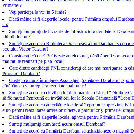
Primăriei?
Veţi participa la vot în 5 iunie?
Dacă mâine ar fi alegerile locale, pentru Primăria oraşului Darabani
cu:
Sunteţi mulţumiţi de lucrările de infrastructură derulate la Darabani
ultimii doi ani?
Sunteţi de acord ca Biblioteca Orăşenească din Darabani să poart
poetului Victor Teişanu?
Consideraţi că dacă 2016 este an electoral, dărăbănenii vor avea p
mai multe realizări pe plan local?
Care dintre candidaţii PNL consideraţi că are mai mari şanse la câş
Primăriei Darabani?
Credeţi că după înfiinţarea Asociaţiei „Sănătatea Darabani”, sportu
dărăbănean va înregistra rezultate mai bune?
Sunteţi de acord ca elevii ciclului primar de la Liceul "Dimitrie C
să fie mutaţi împreună cu învăţătorii lor la Şcoala Gimnazială "Leon 
Sunteţi de acord ca autorităţile locale să împrumute aproximativ 1 
euro pentru reabilitarea arterelor rutiere, a parcurilor şi primăriei oraşu
Dacă mâine ar fi alegerile locale, aţi vota pentru Primăria Darabani
Sunteţi mulţumiţi cum arată acum oraşul Darabani?
Sunteţi de acord ca Primăria Darabani să achiziţioneze o maşină D