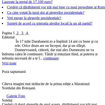
Laureate la preţul de 17.100 euro?
Credeţi că dărăbănenii vor trăi mai bine cu noul preşedinte al Rom
Cu cine votaţi în turul doi al alegerilor prezidenţiale?
Veţi merge la alegerile prezidenţiale?
Sunteţi de acord cu migraţia aleşilor locali la un alt partid?
Pagina
1
2
3
4
Editorial
În 17 iulie Darabaneni.ro a împlinit 14 ani cu bune şi cu
rele. Orice drum are un început, dar şi un sfârşit.
Dumnevoastră, cititorii, dar mai ales Dumnezeu ne va
îndruma calea în continuare. Tânăr și entuziast fiind, ai puterea și
nebunia necesară de a te î...
continuare
Vezi toate
Poza saptamanii
Câteva imagini mai strălucite de la prima ediție a Maratonul
Nordului din Botoșani.
Galerie Foto
Sondaj
Credeți că după alegerile de anul acesta, dărăbănenii vor trăi mai