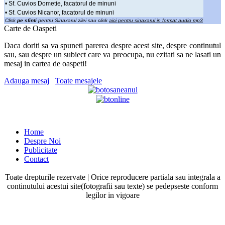
• Sf. Cuvios Dometie, facatorul de minuni
• Sf. Cuvios Nicanor, facatorul de minuni
Click
pe sfinti
pentru Sinaxarul zilei sau click
aici pentru sinaxarul in format audio mp3
Carte de Oaspeti
Daca doriti sa va spuneti parerea despre acest site, despre continutul
sau, sau despre un subiect care va preocupa, nu ezitati sa ne lasati un
mesaj in cartea de oaspeti!
Adauga mesaj
Toate mesajele
Home
Despre Noi
Publicitate
Contact
Toate drepturile rezervate | Orice reproducere partiala sau integrala a
continutului acestui site(fotografii sau texte) se pedepseste conform
legilor in vigoare