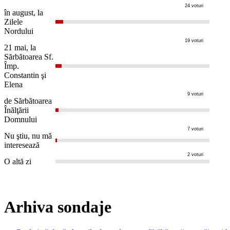
24 voturi
în august, la
Zilele
Nordului
19 voturi
21 mai, la
Sărbătoarea Sf.
Împ.
Constantin şi
Elena
9 voturi
de Sărbătoarea
Înălţării
Domnului
7 voturi
Nu ştiu, nu mă
interesează
2 voturi
O altă zi
Arhiva sondaje