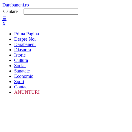
Darabaneni.ro
Cautare
☰
X
Prima Pagina
Despre Noi
Darabaneni
Diaspora
Istorie
Cultura
Social
Sanatate
Economic
Sport
Contact
ANUNTURI