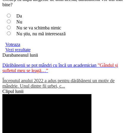
bine?
Da
Nu
Nu se va schimba nimic
Nu știu, nu mă interesează
Voteaza
Vezi rezultate
Darabaneanul lunii
Dărăbănenii se pot mândri cu încă un academician
”Gândul și
sufletul meu se leagă…”
Începutul anului 2022 a adus pentru dărăbăneni un motiv de
mândrie. Unul dintre fii urbei, c...
Clipul lunii