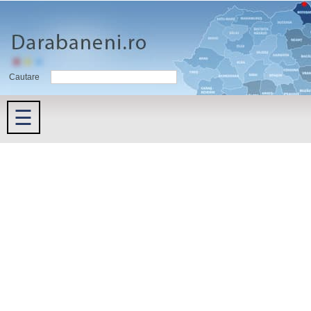
Cautare
☰