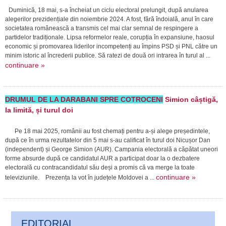
Duminică, 18 mai, s-a încheiat un ciclu electoral prelungit, după anularea
alegerilor prezidențiale din noiembrie 2024. A fost, fără îndoială, anul în care
societatea românească a transmis cel mai clar semnal de respingere a
partidelor tradiționale. Lipsa reformelor reale, corupția în expansiune, haosul
economic și promovarea liderilor incompetenți au împins PSD și PNL către un
minim istoric al încrederii publice. Să ratezi de două ori intrarea în turul al ...
continuare »
DRUMUL DE LA DARABANI SPRE COTROCENI
Simion câștigă,
la limită, și turul doi
Pe 18 mai 2025, românii au fost chemați pentru a-și alege președintele,
după ce în urma rezultatelor din 5 mai s-au calificat în turul doi Nicușor Dan
(independent) și George Simion (AUR). Campania electorală a căpătat uneori
forme absurde după ce candidatul AUR a participat doar la o dezbatere
electorală cu contracandidatul său deși a promis că va merge la toate
continuare »
televiziunile. Prezența la vot în județele Moldovei a ...
EDITORIAL