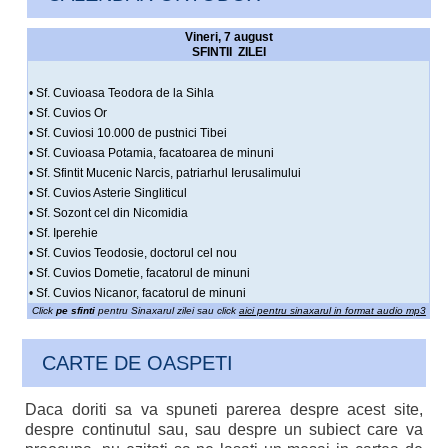
Vineri, 7 august
SFINTII ZILEI
• Sf. Cuvioasa Teodora de la Sihla
• Sf. Cuvios Or
• Sf. Cuviosi 10.000 de pustnici Tibei
• Sf. Cuvioasa Potamia, facatoarea de minuni
• Sf. Sfintit Mucenic Narcis, patriarhul Ierusalimului
• Sf. Cuvios Asterie Singliticul
• Sf. Sozont cel din Nicomidia
• Sf. Iperehie
• Sf. Cuvios Teodosie, doctorul cel nou
• Sf. Cuvios Dometie, facatorul de minuni
• Sf. Cuvios Nicanor, facatorul de minuni
Click
pe sfinti
pentru Sinaxarul zilei sau click
aici pentru sinaxarul in format audio mp3
CARTE DE OASPETI
Daca doriti sa va spuneti parerea despre acest site,
despre continutul sau, sau despre un subiect care va