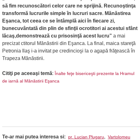
să fim recunoscători celor care ne sprijină. Recunoştinţa
transformă lucrurile simple în lucruri sacre. Mănăstirea
Eşanca, tot ceea ce se întâmplă aici în fiecare zi,
bunecuvântată din plin de sfinţii ocrotitori ai acestui sfânt
lăcaş,demonstrează cu prisosinţă acest lucru”
a mai
precizat ctitorul Mănăstirii din Eşanca. La final, maica stareţă
Petronia Ilaş i-a invitat pe credincioşi la o agapă frăţească în
Trapeza Mănăstirii.
Citiţi pe aceeaşi temă
:
Înalte feţe bisericeşti prezente la Hramul
de iarnă al Mănăstirii Eşanca
Te-ar mai putea interesa si:
,
pr. Lucian Plugaru
Vartolomeu