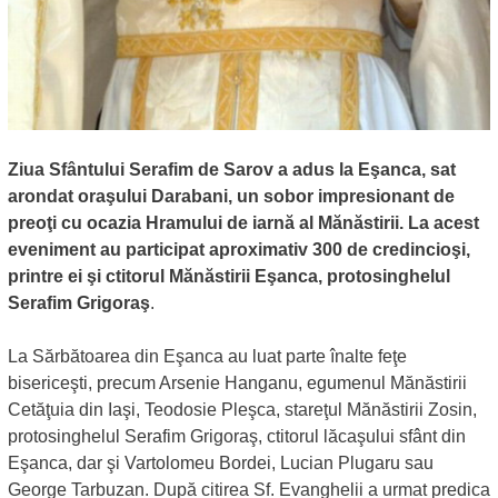
Ziua Sfântului Serafim de Sarov a adus la Eşanca, sat
arondat oraşului Darabani, un sobor impresionant de
preoţi cu ocazia Hramului de iarnă al Mănăstirii. La acest
eveniment au participat aproximativ 300 de credincioşi,
printre ei şi ctitorul Mănăstirii Eşanca, protosinghelul
Serafim Grigoraş
.
La Sărbătoarea din Eşanca au luat parte înalte feţe
bisericeşti, precum Arsenie Hanganu, egumenul Mănăstirii
Cetăţuia din Iaşi, Teodosie Pleşca, stareţul Mănăstirii Zosin,
protosinghelul Serafim Grigoraş, ctitorul lăcaşului sfânt din
Eşanca, dar şi Vartolomeu Bordei, Lucian Plugaru sau
George Tarbuzan. După citirea Sf. Evanghelii a urmat predica