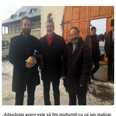
„Adevărata avere este să fim mulţumiţi cu ce am realizat,