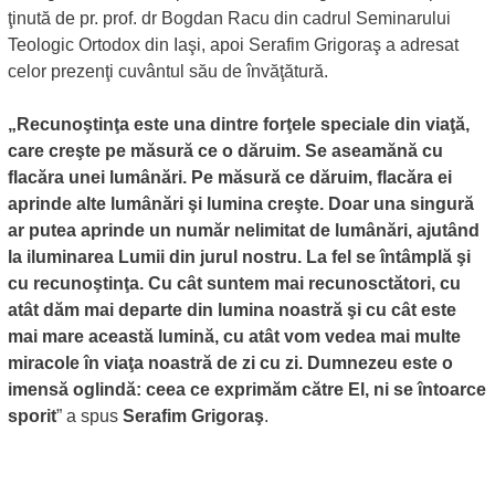
ţinută de pr. prof. dr Bogdan Racu din cadrul Seminarului
Teologic Ortodox din Iaşi, apoi Serafim Grigoraş a adresat
celor prezenţi cuvântul său de învăţătură.
„Recunoştinţa este una dintre forţele speciale din viaţă,
care creşte pe măsură ce o dăruim. Se aseamănă cu
flacăra unei lumânări. Pe măsură ce dăruim, flacăra ei
aprinde alte lumânări şi lumina creşte. Doar una singură
ar putea aprinde un număr nelimitat de lumânări, ajutând
la iluminarea Lumii din jurul nostru. La fel se întâmplă şi
cu recunoştinţa. Cu cât suntem mai recunosctători, cu
atât dăm mai departe din lumina noastră şi cu cât este
mai mare această lumină, cu atât vom vedea mai multe
miracole în viaţa noastră de zi cu zi. Dumnezeu este o
imensă oglindă: ceea ce exprimăm către El, ni se întoarce
sporit
” a spus
Serafim Grigoraş
.