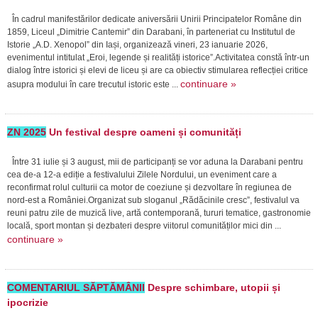
În cadrul manifestărilor dedicate aniversării Unirii Principatelor Române din
1859, Liceul „Dimitrie Cantemir” din Darabani, în parteneriat cu Institutul de
Istorie „A.D. Xenopol” din Iași, organizează vineri, 23 ianuarie 2026,
evenimentul intitulat „Eroi, legende și realități istorice”.Activitatea constă într-un
dialog între istorici și elevi de liceu și are ca obiectiv stimularea reflecției critice
continuare »
asupra modului în care trecutul istoric este ...
ZN 2025
Un festival despre oameni și comunități
Între 31 iulie și 3 august, mii de participanți se vor aduna la Darabani pentru
cea de-a 12-a ediție a festivalului Zilele Nordului, un eveniment care a
reconfirmat rolul culturii ca motor de coeziune și dezvoltare în regiunea de
nord-est a României.Organizat sub sloganul „Rădăcinile cresc”, festivalul va
reuni patru zile de muzică live, artă contemporană, tururi tematice, gastronomie
locală, sport montan și dezbateri despre viitorul comunităților mici din ...
continuare »
COMENTARIUL SĂPTĂMÂNII
Despre schimbare, utopii și
ipocrizie