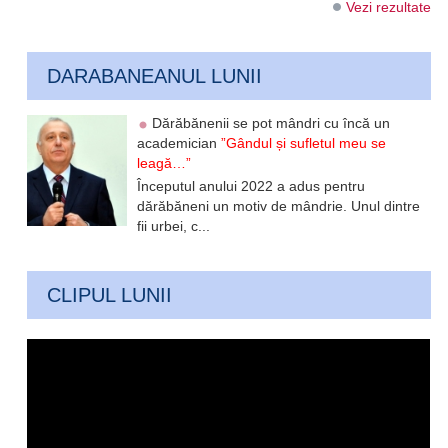
Vezi rezultate
DARABANEANUL LUNII
Dărăbănenii se pot mândri cu încă un
academician
”Gândul și sufletul meu se
leagă…”
Începutul anului 2022 a adus pentru
dărăbăneni un motiv de mândrie. Unul dintre
fii urbei, c...
CLIPUL LUNII