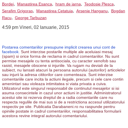
,
,
,
,
Bordei
Manastirea Esanca
hram de iarna
Teodosie Plesca
,
,
,
Serafim Grigoras
Manastirea Cetatuia
Arsenie Hanganu
Bogdan
,
Racu
George Tarbuzan
4:59 pm Vineri, 02 Ianuarie, 2015
Postarea comentariilor presupune implicit crearea unui cont de
facebook.
Sunt interzise postarile multiple ale aceluiasi mesaj
(spam) si orice forma de reclama in cadrul comentariilor. Nu sunt
permise mesajele cu tenta antisociala, cu caracter xenofob sau
rasist, mesajele obscene si injuriile. Va rugam nu deviati de la
subiect, nu lansati atacuri la persoana autorului (autorilor) articolelor
sau injurii la adresa cititorilor care comenteaza. Sunt interzise
comentariile care incita la actiuni ilegale, precum si cele care contin
amenintari sau violeaza intimitatea si viata privata a cuiva.
Utilizatorul este singurul responsabil de continutul mesajelor si isi
asuma consecintele in cazul unor actiuni in justitie. Administratorul
acestui site isi rezerva dreptul de a radia comentariile care nu
respecta regulile de mai sus si de a restrictiona accesul utilizatorului
respectiv pe site. Publicatia Darabaneni.ro nu raspunde pentru
opiniile postate in cadrul comentariilor, responsabilitatea formularii
acestora revine integral autorului comentariului.