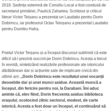
2018. Ședința solemnă de Consiliu Local a fost condusă de
secretarul primăriei, Paulică Zahariea. Scriitorul și criticul
literar Victor Teișanu a prezentat un Laudatio pentru Dorin
Dobrincu, iar profesorul Octav Teioșanu a prezentat Laudatio
pentru Dumitru Haha.
Poetul Victor Teișanu și-a început discursul subliniid că este
dificil să-l prezinți succint pe Dorin Dobrincu. Acesta a trecut
în revistă, sintetizând realizările profesionale ale istoricului
dărăbănean dar și acțiunile sale de implicare civică din
ultimii ani:
„Dorin Dobrincu este rezultatul unei vocanții
deosebite dar și unei munci asidue. Această muncă a
început, din fericire pentru noi, la Darabani. Îmi aduc
aminte că, elev fiind, Dorin frecventa asiduu biblioteca
orașului, scotocind zilnic sectorul, modest, de carte
istorică. Acesta a fost doar un început, el continuând să