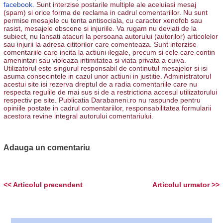
facebook.
Sunt interzise postarile multiple ale aceluiasi mesaj
(spam) si orice forma de reclama in cadrul comentariilor. Nu sunt
permise mesajele cu tenta antisociala, cu caracter xenofob sau
rasist, mesajele obscene si injuriile. Va rugam nu deviati de la
subiect, nu lansati atacuri la persoana autorului (autorilor) articolelor
sau injurii la adresa cititorilor care comenteaza. Sunt interzise
comentariile care incita la actiuni ilegale, precum si cele care contin
amenintari sau violeaza intimitatea si viata privata a cuiva.
Utilizatorul este singurul responsabil de continutul mesajelor si isi
asuma consecintele in cazul unor actiuni in justitie. Administratorul
acestui site isi rezerva dreptul de a radia comentariile care nu
respecta regulile de mai sus si de a restrictiona accesul utilizatorului
respectiv pe site. Publicatia Darabaneni.ro nu raspunde pentru
opiniile postate in cadrul comentariilor, responsabilitatea formularii
acestora revine integral autorului comentariului.
Adauga un comentariu
<< Articolul precendent
Articolul urmator >>