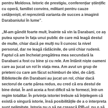
pentru Moldova. Istoric de prestigiu, conferențiar științific
cu operă, familist convins, militant pentru cauze
cetățeniști, el reprezintă varianta de succes a imaginii
Darabaniului în lume”
.
„M-am gândit foarte mult, înainte să vin la Darabani, ce aș
putea spune în fața unui public de care mă leagă destul
de multe, chiar dacă pe mulți nu îi cunosc la nivel
personal, dar ne leagă rădăcinile, de unii chiar rudenii.
Faptul că am încheiat pregătirea mea secundară la
Darabani a fost cu bine și cu rele. Am întânit niște oameni
care au jucat un rol în viața mea. Am avut un grup de
prieteni cu care am făcut schimburi de idei, de cărți.
Bibliotecile din Darabani au jucat un rol, chiar dacă
sectorul de carte părea redus, eu cred că era destul de
bine dotat. În anii aceia a fost dificil să te formezi, într-un
regim totalitar. În privința istoriei trebuie să înțelegem că
există o singură istorie, însă posibilitățile de a o interpreta
sunt nelimitate. Istoria nu o să ne crească PIB-ul, nu o să