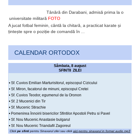
Tânără din Darabani, admisă prima la o
universitate militară
FOTO
A jucat fotbal feminin, cântă la chitară, a practicat karate și
țintește spre o poziție de comandă în ...
CALENDAR ORTODOX
Sâmbata, 8 august
SFINTII ZILEI
• Sf. Cuvios Emilian Marturisitorul, episcopul Cizicului
• Sf. Miron, facatorul de minuni, episcopul Cretei
• Sf. Cuvios Teodor, egumenul de la Oronon
• Sf. 2 Mucenici din Tir
• Sf. Mucenic Stirachie
• Pomenirea înnoirii bisericilor Sfintilor Apostoli Petru si Pavel
• Sf. Nou Mucenic Anastasie bulgarul
• Sf. Nou Mucenic Triandafil Zagoreul
Click
pe sfinti
pentru Sinaxarul zilei sau click
aici pentru sinaxarul in format audio mp3