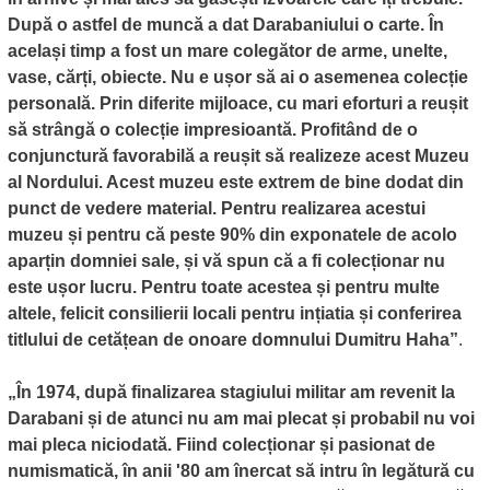
După o astfel de muncă a dat Darabaniului o carte. În
același timp a fost un mare colegător de arme, unelte,
vase, cărți, obiecte. Nu e ușor să ai o asemenea colecție
personală. Prin diferite mijloace, cu mari eforturi a reușit
să strângă o colecție impresioantă. Profitând de o
conjunctură favorabilă a reușit să realizeze acest Muzeu
al Nordului. Acest muzeu este extrem de bine dodat din
punct de vedere material. Pentru realizarea acestui
muzeu și pentru că peste 90% din exponatele de acolo
aparțin domniei sale, și vă spun că a fi colecționar nu
este ușor lucru. Pentru toate acestea și pentru multe
altele, felicit consilierii locali pentru ințiatia și conferirea
titlului de cetățean de onoare domnului Dumitru Haha”
.
„În 1974, după finalizarea stagiului militar am revenit la
Darabani și de atunci nu am mai plecat și probabil nu voi
mai pleca niciodată. Fiind colecționar și pasionat de
numismatică, în anii '80 am înercat să intru în legătură cu