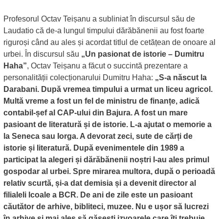
Profesorul Octav Teișanu a subliniat în discursul său de
Laudatio că de-a lungul timpului dărăbănenii au fost foarte
riguroși când au ales și acordat titlul de cetățean de onoare al
urbei. În discursul său
„Un pasionat de istorie – Dumitru
Haha”
, Octav Teișanu a făcut o succintă prezentare a
personalității colecționarului Dumitru Haha:
„S-a născut la
Darabani. După vremea timpului a urmat un liceu agricol.
Multă vreme a fost un fel de ministru de finanțe, adică
contabil-șef al CAP-ului din Bajura. A fost un mare
pasioant de literatură și de istorie. L-a ajutat o memorie a
la Seneca sau Iorga. A devorat zeci, sute de cărți de
istorie și literatură. După evenimentele din 1989 a
participat la alegeri și dărăbănenii noștri l-au ales primul
gospodar al urbei. Spre mirarea multora, după o perioadă
relativ scurtă, și-a dat demisia și a devenit director al
filialeli lcoale a BCR. De ani de zile este un pasioant
căutător de arhive, bibliteci, muzee. Nu e ușor să lucrezi
în arhive și mai ales să găsești izvoarele care îți trebuie.