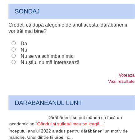
SONDAJ
Credeți că după alegerile de anul acesta, dărăbănenii
vor trăi mai bine?
Da
Nu
Nu se va schimba nimic
Nu știu, nu mă interesează
Voteaza
Vezi rezultate
DARABANEANUL LUNII
Dărăbănenii se pot mândri cu încă un
academician
”Gândul și sufletul meu se leagă…”
Începutul anului 2022 a adus pentru dărăbăneni un motiv de
mândrie. Unul dintre fii urbei, c...