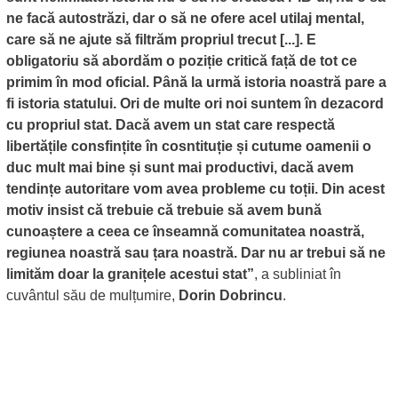
ne facă autostrăzi, dar o să ne ofere acel utilaj mental,
care să ne ajute să filtrăm propriul trecut [...]. E
obligatoriu să abordăm o poziție critică față de tot ce
primim în mod oficial. Până la urmă istoria noastră pare a
fi istoria statului. Ori de multe ori noi suntem în dezacord
cu propriul stat. Dacă avem un stat care respectă
libertățile consfințite în cosntituție și cutume oamenii o
duc mult mai bine și sunt mai productivi, dacă avem
tendințe autoritare vom avea probleme cu toții. Din acest
motiv insist că trebuie că trebuie să avem bună
cunoaștere a ceea ce înseamnă comunitatea noastră,
regiunea noastră sau țara noastră. Dar nu ar trebui să ne
limităm doar la granițele acestui stat”
, a subliniat în
cuvântul său de mulțumire,
Dorin Dobrincu
.