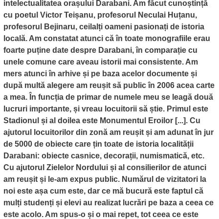
intelectualitatea orașului Darabani. Am făcut cunoștință
cu poetul Victor Teișanu, profesorul Neculai Huțanu,
profesorul Bejinaru, ceilalți oameni pasionați de istoria
locală. Am constatat atunci că în toate monografiile erau
foarte puține date despre Darabani, în comparație cu
unele comune care aveau istorii mai consistente. Am
mers atunci în arhive și pe baza acelor documente și
după multă alegere am reușit să public în 2006 acea carte
a mea. În funcția de primar de numele meu se leagă două
lucruri importante, și vreau locuitorii să știe. Primul este
Stadionul și al doilea este Monumentul Eroilor [...]. Cu
ajutorul locuitorilor din zonă am reușit și am adunat în jur
de 5000 de obiecte care țin toate de istoria localității
Darabani: obiecte casnice, decorații, numismatică, etc.
Cu ajutorul Zielelor Nordului și al consilierilor de atunci
am reușit și le-am expus public. Numărul de vizitatori la
noi este așa cum este, dar ce mă bucură este faptul că
mulți studenți și elevi au realizat lucrări pe baza a ceea ce
este acolo. Am spus-o și o mai repet, tot ceea ce este