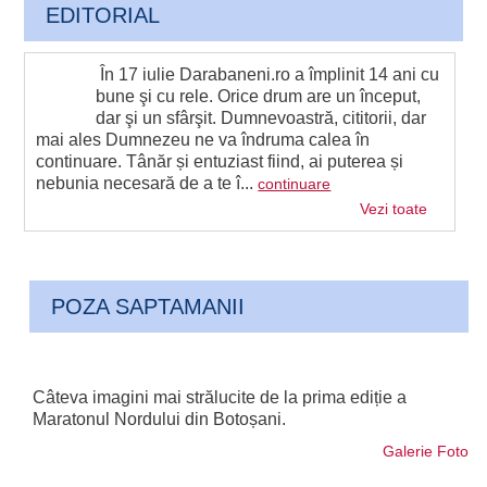
EDITORIAL
În 17 iulie Darabaneni.ro a împlinit 14 ani cu
bune şi cu rele. Orice drum are un început,
dar şi un sfârşit. Dumnevoastră, cititorii, dar
mai ales Dumnezeu ne va îndruma calea în
continuare. Tânăr și entuziast fiind, ai puterea și
nebunia necesară de a te î...
continuare
Vezi toate
POZA SAPTAMANII
Câteva imagini mai strălucite de la prima ediție a
Maratonul Nordului din Botoșani.
Galerie Foto