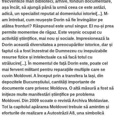
frecventeze mari biblioteci, arhive, fonduri documentare,
așa încât, să ajungă până la urmă ceea ce este astăzi,
adică, un specialist reputat al domeniului istoriei[...]. M-
am întrebat, cum reușește Dorin să fie învingător pe
atâtea fronturi? Răspunsul este unul singur. El nu-și prea
permite momentee de răgaz. Este veșnic ocupat cu
activități științifice, mai nou și sociale. Impresionează la
Dorin această diversitatea a preocupărilor istorice, dar și
faptul că a fost înzestrat de Dumnezeu cu inepuizabile
resurse fizice și intelectuale ca să facă totul cu
strălucire[...]. În momentul de față Dorin este, poate cel
mai fervent militant pentru reparațiile multiple care se
cuvin Moldovei. A început prin a transfera la Iași, din
depozitele Bucureștiului, cantități importante de
documente care privesc Moldova. O altă măsură a fost să
inițieze multe manifestări științifice pe problema
Moldovei. Din 2009 scoate o revistă Archiva Moldaviae.
Tot la capitolul apărarea Moldovei trebuie să amintim și
eforturile de realizare a Autostrăzii A8, una simbolică