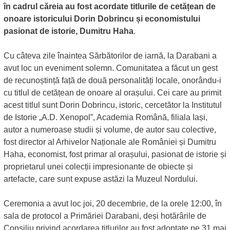
în cadrul căreia au fost acordate titlurile de cetățean de
onoare istoricului Dorin Dobrincu și economistului
pasionat de istorie, Dumitru Haha
.
Cu câteva zile înaintea Sărbătorilor de iarnă, la Darabani a
avut loc un eveniment solemn. Comunitatea a făcut un gest
de recunoștință față de două personalități locale, onorându-i
cu titlul de cetățean de onoare al orașului. Cei care au primit
acest titlul sunt Dorin Dobrincu, istoric, cercetător la Institutul
de Istorie „A.D. Xenopol”, Academia Română, filiala Iași,
autor a numeroase studii și volume, de autor sau colective,
fost director al Arhivelor Naționale ale României și Dumitru
Haha, economist, fost primar al orașului, pasionat de istorie și
proprietarul unei colecții impresionante de obiecte și
artefacte, care sunt expuse astăzi la Muzeul Nordului.
Ceremonia a avut loc joi, 20 decembrie, de la orele 12:00, în
sala de protocol a Primăriei Darabani, deși hotărârile de
Consiliu privind acordarea titlurilor au fost adoptate pe 31 mai