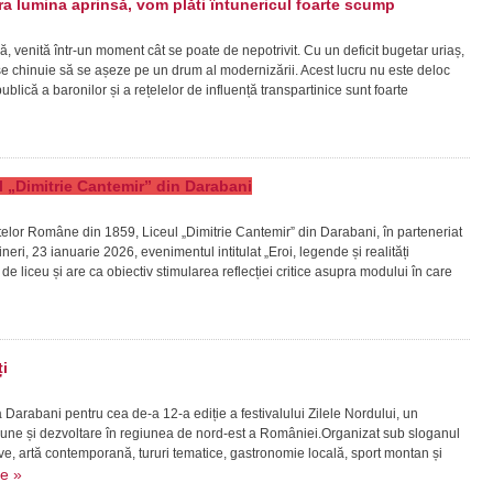
 lumina aprinsă, vom plăti întunericul foarte scump
ă, venită într-un moment cât se poate de nepotrivit. Cu un deficit bugetar uriaș,
ră se chinuie să se așeze pe un drum al modernizării. Acest lucru nu este deloc
lică a baronilor și a rețelelor de influență transpartinice sunt foarte
eul „Dimitrie Cantemir” din Darabani
patelor Române din 1859, Liceul „Dimitrie Cantemir” din Darabani, în parteneriat
ineri, 23 ianuarie 2026, evenimentul intitulat „Eroi, legende și realități
vi de liceu și are ca obiectiv stimularea reflecției critice asupra modului în care
i
la Darabani pentru cea de-a 12-a ediție a festivalului Zilele Nordului, un
ziune și dezvoltare în regiunea de nord-est a României.Organizat sub sloganul
live, artă contemporană, tururi tematice, gastronomie locală, sport montan și
re »