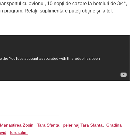
transportul cu avionul, 10 nopţi de cazare la hoteluri de 3/4*,
n program. Relaţii suplimentare puteţi obţine şi la tel.
,
,
,
Manastirea Zosin
Tara Sfanta
pelerinaj Tara Sfanta
Gradina
,
avid
Ierusalim