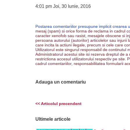
4:01 pm Joi, 30 Iunie, 2016
Postarea comentariilor presupune implicit crearea 
mesaj (spam) si orice forma de reclama in cadrul co
caracter xenofob sau rasist, mesajele obscene si inju
persoana autorului (autorilor) articolelor sau injurii
care incita la actiuni ilegale, precum si cele care co
Utilizatorul este singurul responsabil de continutul m
Administratorul acestui site isi rezerva dreptul de a
restrictiona accesul utilizatorului respectiv pe site
cadrul comentariilor, responsabilitatea formularii ac
Adauga un comentariu
<< Articolul precendent
Ultimele articole