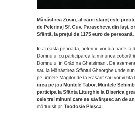
Mănăstirea Zosin, al cărei stareţ este preo
de Pelerinaj Sf. Cuv. Parascheva din Iaşi, 
Sfântă, la preţul de 1175 euro de persoană.
În această perioadă, pelerinii vor lua parte la
Domnului cu participarea la minunea coborârii
Domnului în Grădina Ghetsimani. De asemenea,
sau la Mănăstirea Sfântul Gheorghe unde sunt 
pe urmele Magilor de la Răsărit sau vor vizita 
urca pe jos Muntele Tabor, Muntele Schimbăr
participa la Sfânta Liturghie la Biserica gr
cele trei minuni care se săvârşesc an de an 
mărturisit pr.
Teodosie Pleşca
.