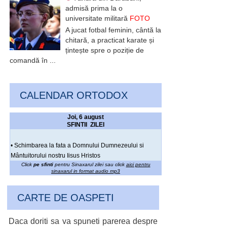
admisă prima la o
universitate militară
FOTO
A jucat fotbal feminin, cântă la
chitară, a practicat karate și
țintește spre o poziție de
comandă în ...
CALENDAR ORTODOX
Joi, 6 august
SFINTII ZILEI
• Schimbarea la fata a Domnului Dumnezeului si
Mântuitorului nostru Iisus Hristos
Click
pe sfinti
pentru Sinaxarul zilei sau click
aici pentru
sinaxarul in format audio mp3
CARTE DE OASPETI
Daca doriti sa va spuneti parerea despre