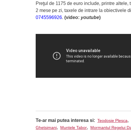
Preţul de 1175 de euro include, printre altele, 
2 mese pe zi, taxele de intrare la obiectivele di
0745596926
.
(video:
youtube
)
Te-ar mai putea interesa si:
,
Teodosie Plesca
,
,
Ghetsimani
Muntele Tabor
Mormantul Regelui D