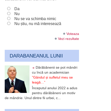
Da
Nu
Nu se va schimba nimic
Nu știu, nu mă interesează
Voteaza
Vezi rezultate
DARABANEANUL LUNII
Dărăbănenii se pot mândri
cu încă un academician
”Gândul și sufletul meu se
leagă…”
Începutul anului 2022 a adus
pentru dărăbăneni un motiv
de mândrie. Unul dintre fii urbei, c...