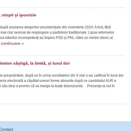
utopii și ipocrizie
 după anularea alegerilor prezidențiale din noiembrie 2024. A fost, fără
mai clar semnal de respingere a partidelor tradiționale. Lipsa reformelor
a liderilor incompetenți au împins PSD și PNL către un minim istoric al
continuare »
.
imion câștigă, la limită, și turul doi
reședintele, după ce în urma rezultatelor din 5 mai s-au calificat în turul doi
ia electorală a căpătat uneori forme absurde după ce candidatul AUR a
l său deși a promis că va merge la toate televiziunile. Prezența la vot în
Contact