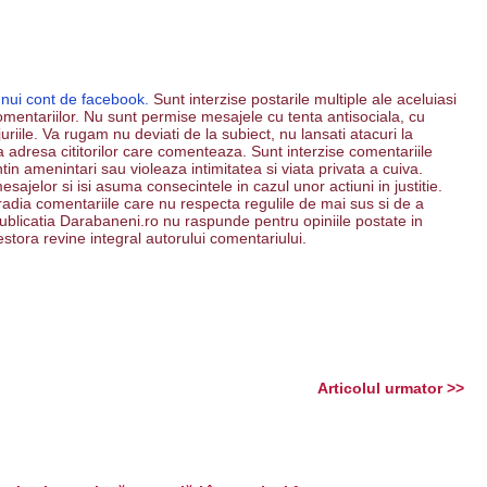
unui cont de facebook.
Sunt interzise postarile multiple ale aceluiasi
mentariilor. Nu sunt permise mesajele cu tenta antisociala, cu
riile. Va rugam nu deviati de la subiect, nu lansati atacuri la
 la adresa cititorilor care comenteaza. Sunt interzise comentariile
ntin amenintari sau violeaza intimitatea si viata privata a cuiva.
esajelor si isi asuma consecintele in cazul unor actiuni in justitie.
 radia comentariile care nu respecta regulile de mai sus si de a
. Publicatia Darabaneni.ro nu raspunde pentru opiniile postate in
estora revine integral autorului comentariului.
Articolul urmator >>