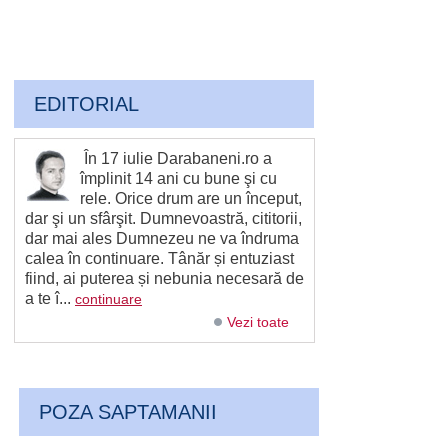
EDITORIAL
În 17 iulie Darabaneni.ro a
împlinit 14 ani cu bune şi cu
rele. Orice drum are un început,
dar şi un sfârşit. Dumnevoastră, cititorii,
dar mai ales Dumnezeu ne va îndruma
calea în continuare. Tânăr și entuziast
fiind, ai puterea și nebunia necesară de
a te î...
continuare
Vezi toate
POZA SAPTAMANII