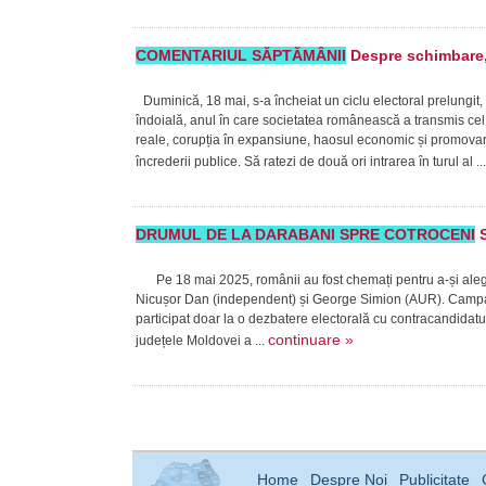
COMENTARIUL SĂPTĂMÂNII
Despre schimbare, 
Duminică, 18 mai, s-a încheiat un ciclu electoral prelungit,
îndoială, anul în care societatea românească a transmis cel 
reale, corupția în expansiune, haosul economic și promovare
încrederii publice. Să ratezi de două ori intrarea în turul al ..
DRUMUL DE LA DARABANI SPRE COTROCENI
S
Pe 18 mai 2025, românii au fost chemați pentru a-și alege p
Nicușor Dan (independent) și George Simion (AUR). Campan
participat doar la o dezbatere electorală cu contracandidatu
continuare »
județele Moldovei a ...
Home
Despre Noi
Publicitate