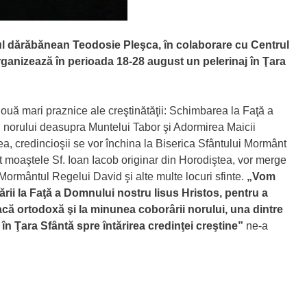
tul dărăbănean Teodosie Pleşca, în colaborare cu Centrul
organizează în perioada 18-28 august un pelerinaj în Ţara
 două mari praznice ale creştinătăţii: Schimbarea la Faţă a
 norului deasupra Muntelui Tabor şi Adormirea Maicii
 credincioşii se vor închina la Biserica Sfântului Mormânt
moaştele Sf. Ioan Iacob originar din Horodiştea, vor merge
Mormântul Regelui David şi alte multe locuri sfinte.
„Vom
ii la Faţă a Domnului nostru Iisus Hristos, pentru a
eacă ortodoxă şi la minunea coborârii norului, una dintre
în Ţara Sfântă spre întărirea credinţei creştine”
ne-a