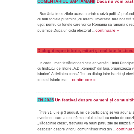
COMENTARIUL SĂPTĂMÂNII
Dacă nu vom păstra
România trece zilele acestea printr-o criză politică profund
cu falii sociale puternice, cu ierarhii inversate, țara noast
ușor, pentru că forțele care vor ca România să rămână o repub
continuare »
puternice.După un ciclu electoral ...
Dialog despre istorie, mituri și realitate la Lic
În cadrul manifestărilor dedicate aniversării Unirii Princi
cu Institutul de Istorie „A.D. Xenopol” din Iași, organizează v
istorice”.Activitatea constă într-un dialog între istorici și ele
continuare »
trecutul istoric este ...
ZN 2025
Un festival despre oameni și comunităț
Între 31 iulie și 3 august, mii de participanți se vor aduna 
eveniment care a reconfirmat rolul culturii ca motor de coe
„Rădăcinile cresc”, festivalul va reuni patru zile de muzică 
continua
dezbateri despre viitorul comunităților mici din ...