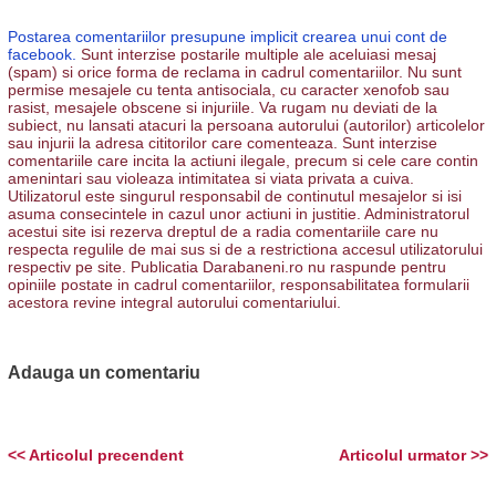
Postarea comentariilor presupune implicit crearea unui cont de
facebook.
Sunt interzise postarile multiple ale aceluiasi mesaj
(spam) si orice forma de reclama in cadrul comentariilor. Nu sunt
permise mesajele cu tenta antisociala, cu caracter xenofob sau
rasist, mesajele obscene si injuriile. Va rugam nu deviati de la
subiect, nu lansati atacuri la persoana autorului (autorilor) articolelor
sau injurii la adresa cititorilor care comenteaza. Sunt interzise
comentariile care incita la actiuni ilegale, precum si cele care contin
amenintari sau violeaza intimitatea si viata privata a cuiva.
Utilizatorul este singurul responsabil de continutul mesajelor si isi
asuma consecintele in cazul unor actiuni in justitie. Administratorul
acestui site isi rezerva dreptul de a radia comentariile care nu
respecta regulile de mai sus si de a restrictiona accesul utilizatorului
respectiv pe site. Publicatia Darabaneni.ro nu raspunde pentru
opiniile postate in cadrul comentariilor, responsabilitatea formularii
acestora revine integral autorului comentariului.
Adauga un comentariu
<< Articolul precendent
Articolul urmator >>