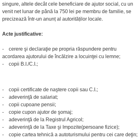
singure, altele decât cele beneficiare de ajutor social, cu un
venit net lunar de până la 750 lei pe membru de familie, se
precizează într-un anunț al autorităților locale.
Acte justificative:
- cerere şi declaraţie pe propria răspundere pentru
acordarea ajutorului de încălzire a locuinţei cu lemne;
- copii B.I./C.I.;
- copii certificate de naştere copii sau C.I.;
- adeverinţă de salariat;
- copii cupoane pensii;
- copie cupon ajutor de şomaj;
- adeverinţă de la Registrul Agricol;
- adeverinţă de la Taxe şi Impozite(persoane fizice);
- copie cartea tehnică a autoturismului pentru cei care deţin;