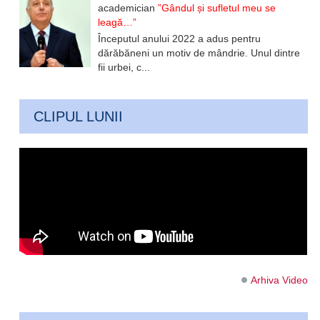
academician
”Gândul și sufletul meu se
leagă…”
Începutul anului 2022 a adus pentru
dărăbăneni un motiv de mândrie. Unul dintre
fii urbei, c...
CLIPUL LUNII
Arhiva Video