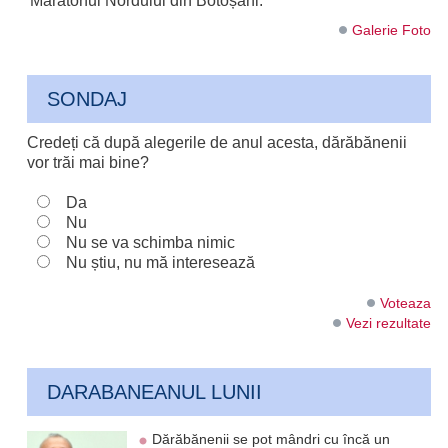
Maratonul Nordului din Botoșani.
Galerie Foto
SONDAJ
Credeți că după alegerile de anul acesta, dărăbănenii
vor trăi mai bine?
Da
Nu
Nu se va schimba nimic
Nu știu, nu mă interesează
Voteaza
Vezi rezultate
DARABANEANUL LUNII
Dărăbănenii se pot mândri cu încă un