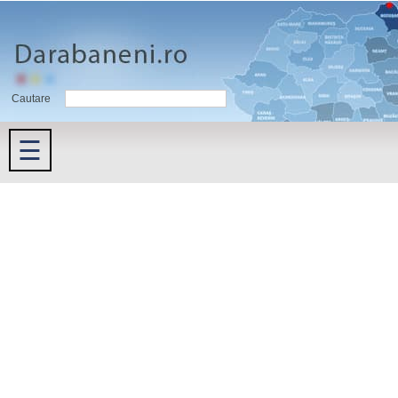
Cautare
☰