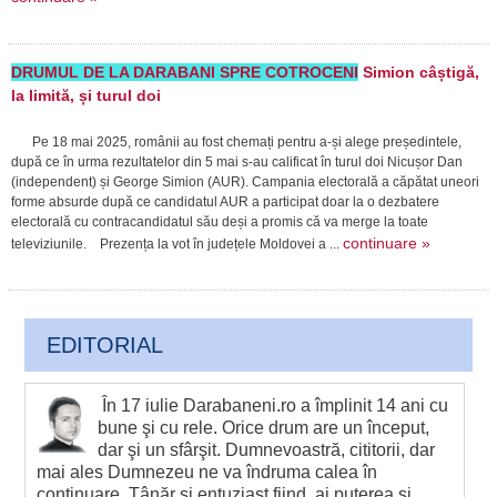
DRUMUL DE LA DARABANI SPRE COTROCENI
Simion câștigă,
la limită, și turul doi
Pe 18 mai 2025, românii au fost chemați pentru a-și alege președintele,
după ce în urma rezultatelor din 5 mai s-au calificat în turul doi Nicușor Dan
(independent) și George Simion (AUR). Campania electorală a căpătat uneori
forme absurde după ce candidatul AUR a participat doar la o dezbatere
electorală cu contracandidatul său deși a promis că va merge la toate
continuare »
televiziunile. Prezența la vot în județele Moldovei a ...
EDITORIAL
În 17 iulie Darabaneni.ro a împlinit 14 ani cu
bune şi cu rele. Orice drum are un început,
dar şi un sfârşit. Dumnevoastră, cititorii, dar
mai ales Dumnezeu ne va îndruma calea în
continuare. Tânăr și entuziast fiind, ai puterea și