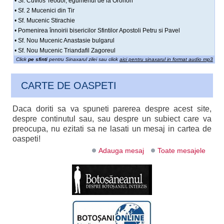
• Sf. Cuvios Teodor, egumenul de la Oronon
• Sf. 2 Mucenici din Tir
• Sf. Mucenic Stirachie
• Pomenirea înnoirii bisericilor Sfintilor Apostoli Petru si Pavel
• Sf. Nou Mucenic Anastasie bulgarul
• Sf. Nou Mucenic Triandafil Zagoreul
Click
pe sfinti
pentru Sinaxarul zilei sau click
aici pentru sinaxarul in format audio mp3
CARTE DE OASPETI
Daca doriti sa va spuneti parerea despre acest site,
despre continutul sau, sau despre un subiect care va
preocupa, nu ezitati sa ne lasati un mesaj in cartea de
oaspeti!
Adauga mesaj
Toate mesajele