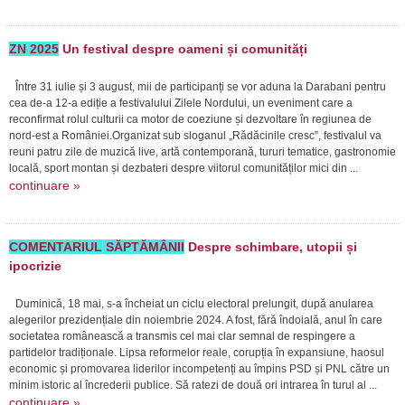
ZN 2025
Un festival despre oameni și comunități
Între 31 iulie și 3 august, mii de participanți se vor aduna la Darabani pentru
cea de-a 12-a ediție a festivalului Zilele Nordului, un eveniment care a
reconfirmat rolul culturii ca motor de coeziune și dezvoltare în regiunea de
nord-est a României.Organizat sub sloganul „Rădăcinile cresc”, festivalul va
reuni patru zile de muzică live, artă contemporană, tururi tematice, gastronomie
locală, sport montan și dezbateri despre viitorul comunităților mici din ...
continuare »
COMENTARIUL SĂPTĂMÂNII
Despre schimbare, utopii și
ipocrizie
Duminică, 18 mai, s-a încheiat un ciclu electoral prelungit, după anularea
alegerilor prezidențiale din noiembrie 2024. A fost, fără îndoială, anul în care
societatea românească a transmis cel mai clar semnal de respingere a
partidelor tradiționale. Lipsa reformelor reale, corupția în expansiune, haosul
economic și promovarea liderilor incompetenți au împins PSD și PNL către un
minim istoric al încrederii publice. Să ratezi de două ori intrarea în turul al ...
continuare »