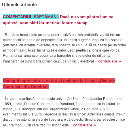
Ultimele articole
COMENTARIUL SĂPTĂMÂNII
Dacă nu vom păstra lumina
aprinsă, vom plăti întunericul foarte scump
România trece zilele acestea printr-o criză politică profundă, venită într-un
moment cât se poate de nepotrivit. Cu un deficit bugetar uriaș, cu falii sociale
puternice, cu ierarhii inversate, țara noastră se chinuie să se așeze pe un drum
al modernizării. Acest lucru nu este deloc ușor, pentru că forțele care vor ca
România să rămână o republică a baronilor și a rețelelor de influență
continuare »
transpartinice sunt foarte puternice.După un ciclu electoral ...
Dialog despre istorie, mituri și realitate la Liceul „Dimitrie
Cantemir” din Darabani
În cadrul manifestărilor dedicate aniversării Unirii Principatelor Române din
1859, Liceul „Dimitrie Cantemir” din Darabani, în parteneriat cu Institutul de
Istorie „A.D. Xenopol” din Iași, organizează vineri, 23 ianuarie 2026,
evenimentul intitulat „Eroi, legende și realități istorice”.Activitatea constă într-un
dialog între istorici și elevi de liceu și are ca obiectiv stimularea reflecției critice
continuare »
asupra modului în care trecutul istoric este ...