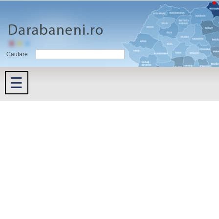
Cautare
☰