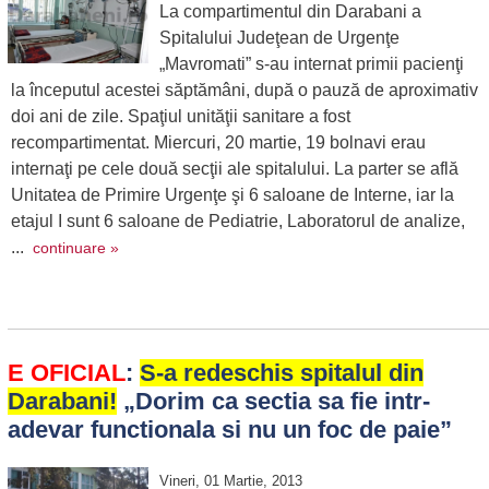
La compartimentul din Darabani a
Spitalului Judeţean de Urgenţe
„Mavromati” s-au internat primii pacienţi
la începutul acestei săptămâni, după o pauză de aproximativ
doi ani de zile. Spaţiul unităţii sanitare a fost
recompartimentat. Miercuri, 20 martie, 19 bolnavi erau
internaţi pe cele două secţii ale spitalului. La parter se află
Unitatea de Primire Urgenţe şi 6 saloane de Interne, iar la
etajul I sunt 6 saloane de Pediatrie, Laboratorul de analize,
...
continuare »
E OFICIAL
:
S-a redeschis spitalul din
Darabani!
„Dorim ca sectia sa fie intr-
adevar functionala si nu un foc de paie”
Vineri, 01 Martie, 2013