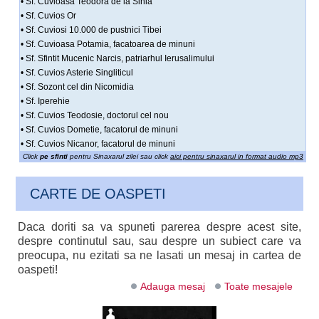
• Sf. Cuvioasa Teodora de la Sihla
• Sf. Cuvios Or
• Sf. Cuviosi 10.000 de pustnici Tibei
• Sf. Cuvioasa Potamia, facatoarea de minuni
• Sf. Sfintit Mucenic Narcis, patriarhul Ierusalimului
• Sf. Cuvios Asterie Singliticul
• Sf. Sozont cel din Nicomidia
• Sf. Iperehie
• Sf. Cuvios Teodosie, doctorul cel nou
• Sf. Cuvios Dometie, facatorul de minuni
• Sf. Cuvios Nicanor, facatorul de minuni
Click
pe sfinti
pentru Sinaxarul zilei sau click
aici pentru sinaxarul in format audio mp3
CARTE DE OASPETI
Daca doriti sa va spuneti parerea despre acest site,
despre continutul sau, sau despre un subiect care va
preocupa, nu ezitati sa ne lasati un mesaj in cartea de
oaspeti!
Adauga mesaj
Toate mesajele