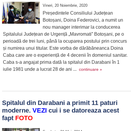
Vineri, 20 Noiembrie, 2020
Președintele Consiliului Județean
Botoșani, Doina Federovici, a numit un
nou manager interimar la conducerea
Spitalului Județean de Urgență „Mavromati” Botoșani, pe o
perioadă de trei luni, până la ocuparea postului prin concurs
și numirea unui titular. Este vorba de dărăbăneanca Doina
Caba care are o experiență de 4 decenii în domeniul sanitar.
Caba s-a angajat prima dată la spitalul din Darabani în 1
iulie 1981 unde a lucrat 28 de ani ...
continuare »
Spitalul din Darabani a primit 11 paturi
moderne.
VEZI
cui i se datoreaza acest
fapt
FOTO