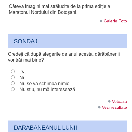
Câteva imagini mai strălucite de la prima ediție a
Maratonul Nordului din Botoșani.
Galerie Foto
SONDAJ
Credeți că după alegerile de anul acesta, dărăbănenii
vor trăi mai bine?
Da
Nu
Nu se va schimba nimic
Nu știu, nu mă interesează
Voteaza
Vezi rezultate
DARABANEANUL LUNII