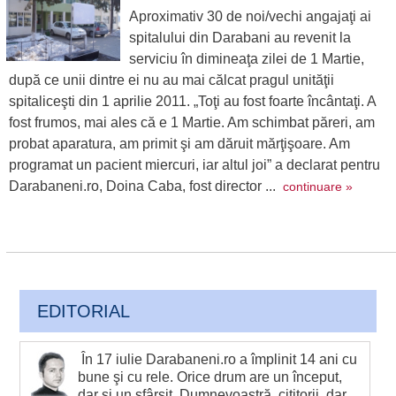
Aproximativ 30 de noi/vechi angajaţi ai
spitalului din Darabani au revenit la
serviciu în dimineaţa zilei de 1 Martie,
după ce unii dintre ei nu au mai călcat pragul unităţii
spitaliceşti din 1 aprilie 2011. „Toţi au fost foarte încântaţi. A
fost frumos, mai ales că e 1 Martie. Am schimbat păreri, am
probat aparatura, am primit şi am dăruit mărţişoare. Am
programat un pacient miercuri, iar altul joi” a declarat pentru
Darabaneni.ro, Doina Caba, fost director ...
continuare »
EDITORIAL
În 17 iulie Darabaneni.ro a împlinit 14 ani cu
bune şi cu rele. Orice drum are un început,
dar şi un sfârşit. Dumnevoastră, cititorii, dar