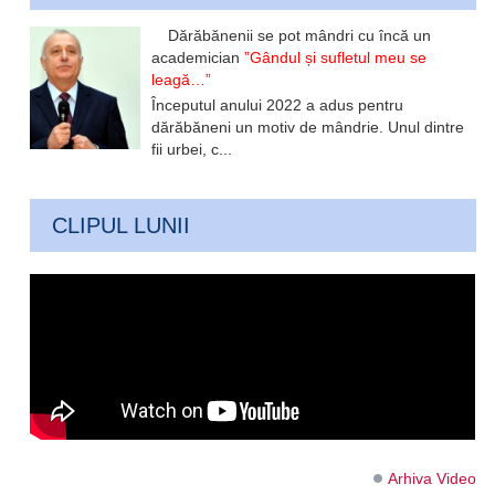
Dărăbănenii se pot mândri cu încă un
academician
”Gândul și sufletul meu se
leagă…”
Începutul anului 2022 a adus pentru
dărăbăneni un motiv de mândrie. Unul dintre
fii urbei, c...
CLIPUL LUNII
Arhiva Video