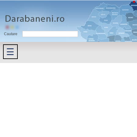
Cautare
☰