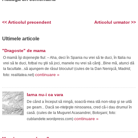
<< Articolul precendent
Articolul urmator >>
Ultimele articole
"Dragoste" de mama
O mamă îşi dojeneşte fiul: – Aha, deci în Spania nu vrei să te duci, în Italia nu
vrei să te duci, fotbal nu ştii să joci, manele nu vrei să cânţi...Bine mă, atunci dă
la facultate...să ajungem de râsul blocului! (cules de la Dan Nenişcă, Madrid;
continuare »
foto: realitatea.net)
Iarna nu-i ca vara
De când a început să ningă, soacră-mea stă non-stop şi se uită
pe geam... Dacă se-nteţeşte ninsoarea, cred că-i dau drumul în
casă. (cules de la Mugurel Acasandrei, Botoşani; foto:
continuare »
cublandete.wordpress.com)