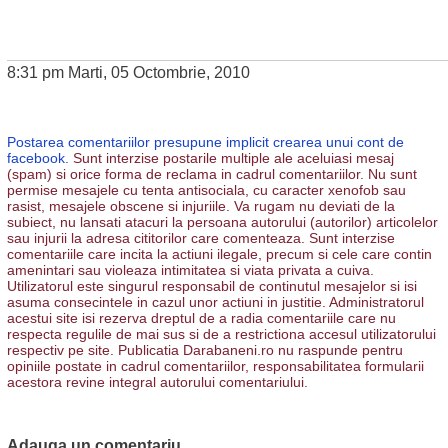
8:31 pm Marti, 05 Octombrie, 2010
Postarea comentariilor presupune implicit crearea unui cont de
facebook.
Sunt interzise postarile multiple ale aceluiasi mesaj
(spam) si orice forma de reclama in cadrul comentariilor. Nu sunt
permise mesajele cu tenta antisociala, cu caracter xenofob sau
rasist, mesajele obscene si injuriile. Va rugam nu deviati de la
subiect, nu lansati atacuri la persoana autorului (autorilor) articolelor
sau injurii la adresa cititorilor care comenteaza. Sunt interzise
comentariile care incita la actiuni ilegale, precum si cele care contin
amenintari sau violeaza intimitatea si viata privata a cuiva.
Utilizatorul este singurul responsabil de continutul mesajelor si isi
asuma consecintele in cazul unor actiuni in justitie. Administratorul
acestui site isi rezerva dreptul de a radia comentariile care nu
respecta regulile de mai sus si de a restrictiona accesul utilizatorului
respectiv pe site. Publicatia Darabaneni.ro nu raspunde pentru
opiniile postate in cadrul comentariilor, responsabilitatea formularii
acestora revine integral autorului comentariului.
Adauga un comentariu