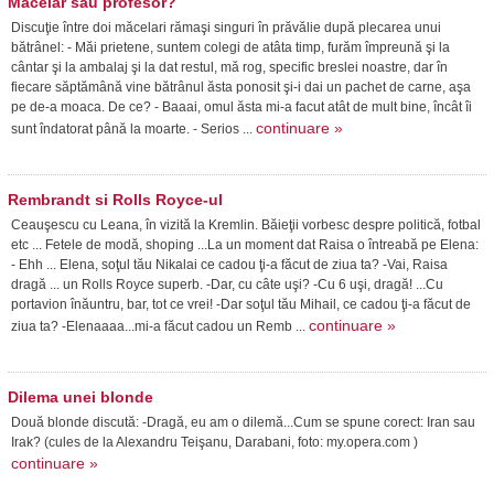
Macelar sau profesor?
Discuţie între doi măcelari rămaşi singuri în prăvălie după plecarea unui
bătrânel: - Măi prietene, suntem colegi de atâta timp, furăm împreună şi la
cântar şi la ambalaj şi la dat restul, mă rog, specific breslei noastre, dar în
fiecare săptămână vine bătrânul ăsta ponosit şi-i dai un pachet de carne, aşa
pe de-a moaca. De ce? - Baaai, omul ăsta mi-a facut atât de mult bine, încât îi
continuare »
sunt îndatorat până la moarte. - Serios ...
Rembrandt si Rolls Royce-ul
Ceauşescu cu Leana, în vizită la Kremlin. Băieţii vorbesc despre politică, fotbal
etc ... Fetele de modă, shoping ...La un moment dat Raisa o întreabă pe Elena:
- Ehh ... Elena, soţul tău Nikalai ce cadou ţi-a făcut de ziua ta? -Vai, Raisa
dragă ... un Rolls Royce superb. -Dar, cu câte uşi? -Cu 6 uşi, dragă! ...Cu
portavion înăuntru, bar, tot ce vrei! -Dar soţul tău Mihail, ce cadou ţi-a făcut de
continuare »
ziua ta? -Elenaaaa...mi-a făcut cadou un Remb ...
Dilema unei blonde
Două blonde discută: -Dragă, eu am o dilemă...Cum se spune corect: Iran sau
Irak? (cules de la Alexandru Teişanu, Darabani, foto: my.opera.com )
continuare »