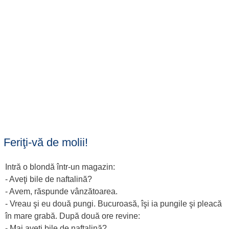
Feriţi-vă de molii!
Intră o blondă într-un magazin:
- Aveţi bile de naftalină?
- Avem, răspunde vânzătoarea.
- Vreau şi eu două pungi. Bucuroasă, îşi ia pungile şi pleacă
în mare grabă. După două ore revine:
- Mai aveţi bile de naftalină?