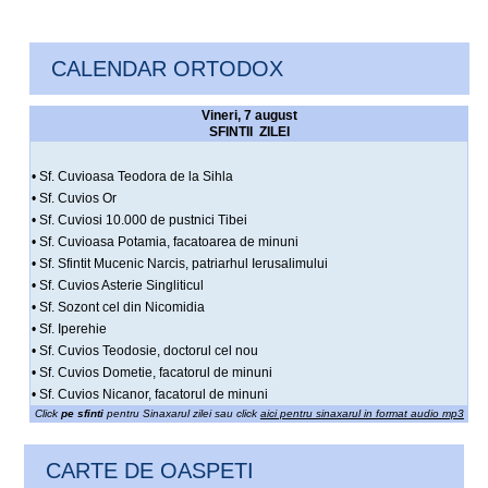
CALENDAR ORTODOX
Vineri, 7 august
SFINTII ZILEI
• Sf. Cuvioasa Teodora de la Sihla
• Sf. Cuvios Or
• Sf. Cuviosi 10.000 de pustnici Tibei
• Sf. Cuvioasa Potamia, facatoarea de minuni
• Sf. Sfintit Mucenic Narcis, patriarhul Ierusalimului
• Sf. Cuvios Asterie Singliticul
• Sf. Sozont cel din Nicomidia
• Sf. Iperehie
• Sf. Cuvios Teodosie, doctorul cel nou
• Sf. Cuvios Dometie, facatorul de minuni
• Sf. Cuvios Nicanor, facatorul de minuni
Click
pe sfinti
pentru Sinaxarul zilei sau click
aici pentru sinaxarul in format audio mp3
CARTE DE OASPETI